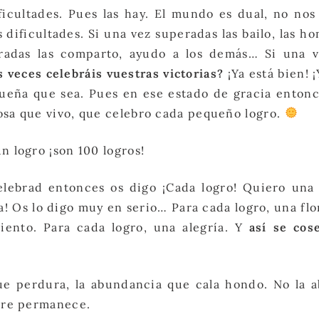
icultades. Pues las hay. El mundo es dual, no nos
ificultades. Si una vez superadas las bailo, las ho
radas las comparto, ayudo a los demás… Si una v
 veces celebráis vuestras victorias?
¡Ya está bien! 
equeña que sea. Pues en ese estado de gracia ento
osa que vivo, que celebro cada pequeño logro.
n logro ¡son 100 logros!
lebrad entonces os digo ¡Cada logro! Quiero una l
a! Os lo digo muy en serio… Para cada logro, una flor
iento. Para cada logro, una alegría. Y
así se cos
ue perdura, la abundancia que cala hondo. No la 
mpre permanece.