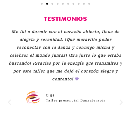
TESTIMONIOS
Me fui a dormir con el corazón abierto, llena de
es
alegría y serenidad. ¡Qué maravilla poder
p
reconectar con la danza y conmigo misma y
y
celebrar el mundo juntas! ¡Era justo lo que estaba
buscando! ¡Gracias por la energía que transmites y
ca
por este taller que me dejó el corazón alegre y
e
contento!
c
b
pu
Olga
Taller presencial Danzaterapia
a
e