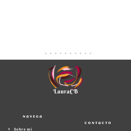
in
NAVEGA
CONTACTO
Sobre mí