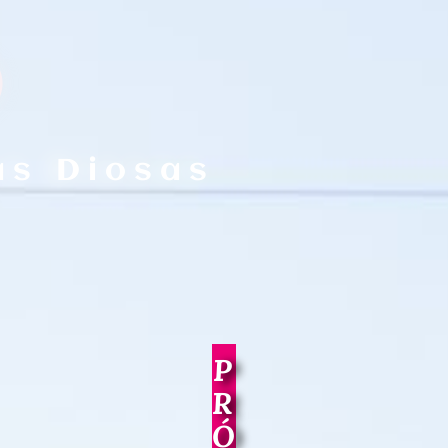
O
as Diosas
P
R
Ó