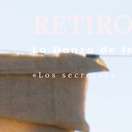
RETIR
La Danza de l
«Los secretos»