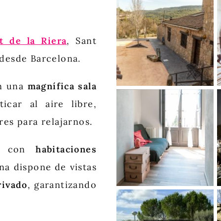
t de la Riera
, Sant
 desde Barcelona.
n una
magnífica sala
icar al aire libre,
res para relajarnos.
a con
habitaciones
na dispone de vistas
rivado
, garantizando