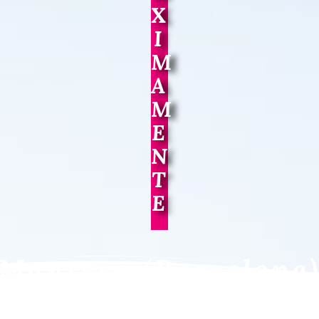
X
I
M
A
M
E
N
T
E
Manresa (Barcelona